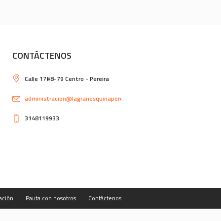
CONTÁCTENOS
Calle 17#8-79 Centro - Pereira
administracion@lagranesquinapereira.com
3148119933
ación
Pauta con nosotros
Contáctenos