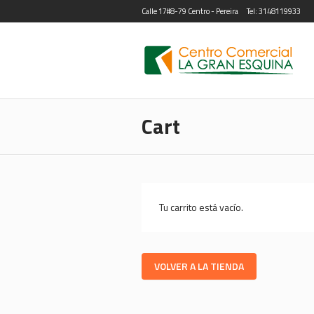
Calle 17#8-79 Centro - Pereira
Tel: 3148119933
Cart
Tu carrito está vacío.
VOLVER A LA TIENDA