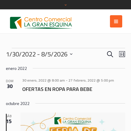
Eventos
BUSCAR
NAVEGA
NAV
1/30/2022
 - 
8/5/2026
LI
DE
DE
Seleccionar
VIS
fecha.
enero 2022
BÚSQU
DE
Y
EVE
30 enero, 2022 @ 8:00 am
-
27 febrero, 2022 @ 5:00 pm
DOM
30
VISTAS
OFERTAS EN ROPA PARA BEBE
DE
octubre 2022
EVENTO
SÁB
15