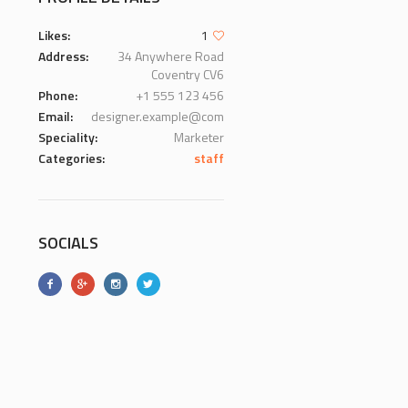
Likes:
1
Address:
34 Anywhere Road
Coventry CV6
Phone:
+1 555 123 456
Email:
designer.example@com
Speciality:
Marketer
Categories:
staff
SOCIALS