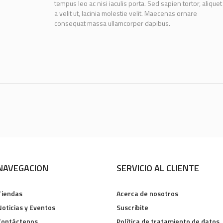
tempus leo ac nisi iaculis porta. Sed sapien tortor, aliquet
a velit ut, lacinia molestie velit. Maecenas ornare
consequat massa ullamcorper dapibus.
NAVEGACION
SERVICIO AL CLIENTE
Tiendas
Acerca de nosotros
Noticias y Eventos
Suscribite
Contáctenos
Política de tratamiento de datos