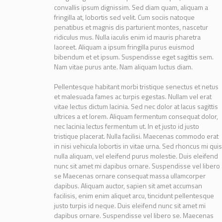
convallis ipsum dignissim. Sed diam quam, aliquam a
fringilla at, lobortis sed velit. Cum sociis natoque
penatibus et magnis dis parturient montes, nascetur
ridiculus mus. Nulla iaculis enim id mauris pharetra
laoreet. Aliquam a ipsum fringilla purus euismod
bibendum et et ipsum. Suspendisse eget sagittis sem.
Nam vitae purus ante. Nam aliquam luctus diam.
Pellentesque habitant morbi tristique senectus et netus
et malesuada fames ac turpis egestas. Nullam vel erat
vitae lectus dictum lacinia. Sed nec dolor at lacus sagittis
ultrices a et lorem. Aliquam fermentum consequat dolor,
nec lacinia lectus fermentum ut. In et justo id justo
tristique placerat. Nulla facilisi. Maecenas commodo erat
in nisi vehicula lobortis in vitae urna. Sed rhoncus mi quis
nulla aliquam, vel eleifend purus molestie. Duis eleifend
nunc sit amet mi dapibus ornare. Suspendisse vel libero
se Maecenas ornare consequat massa ullamcorper
dapibus. Aliquam auctor, sapien sit amet accumsan
facilisis, enim enim aliquet arcu, tincidunt pellentesque
justo turpis id neque. Duis eleifend nunc sit amet mi
dapibus ornare. Suspendisse vel libero se. Maecenas