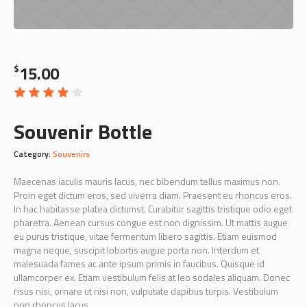
15.00
$
Souvenir Bottle
Category:
Souvenirs
Maecenas iaculis mauris lacus, nec bibendum tellus maximus non.
Proin eget dictum eros, sed viverra diam. Praesent eu rhoncus eros.
In hac habitasse platea dictumst. Curabitur sagittis tristique odio eget
pharetra. Aenean cursus congue est non dignissim. Ut mattis augue
eu purus tristique, vitae fermentum libero sagittis. Etiam euismod
magna neque, suscipit lobortis augue porta non. Interdum et
malesuada fames ac ante ipsum primis in faucibus. Quisque id
ullamcorper ex. Etiam vestibulum felis at leo sodales aliquam. Donec
risus nisi, ornare ut nisi non, vulputate dapibus turpis. Vestibulum
non rhoncus lacus.