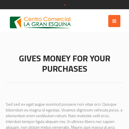
GIVES MONEY FOR YOUR
PURCHASES
Sed sed ex eget augue euismod posuere non vitae orci. Quisque
bibendum eu magna id egestas. Vivamus dignissim vehicula purus, a
elementum enim vestibulum rutrum. Nam molestie velit eros,
interdum tempor ligula aliquam nec. In ultrices libero nec sapien
aliquam, non dictum metus venenatis. Mauris quis massa ut arcu