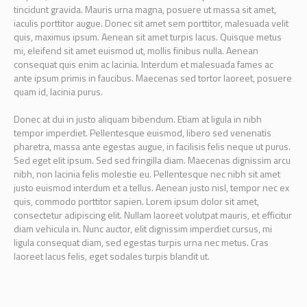
tincidunt gravida. Mauris urna magna, posuere ut massa sit amet,
iaculis porttitor augue. Donec sit amet sem porttitor, malesuada velit
quis, maximus ipsum. Aenean sit amet turpis lacus. Quisque metus
mi, eleifend sit amet euismod ut, mollis finibus nulla. Aenean
consequat quis enim ac lacinia. Interdum et malesuada fames ac
ante ipsum primis in faucibus. Maecenas sed tortor laoreet, posuere
quam id, lacinia purus.
Donec at dui in justo aliquam bibendum. Etiam at ligula in nibh
tempor imperdiet. Pellentesque euismod, libero sed venenatis
pharetra, massa ante egestas augue, in facilisis felis neque ut purus.
Sed eget elit ipsum. Sed sed fringilla diam. Maecenas dignissim arcu
nibh, non lacinia felis molestie eu. Pellentesque nec nibh sit amet
justo euismod interdum et a tellus. Aenean justo nisl, tempor nec ex
quis, commodo porttitor sapien. Lorem ipsum dolor sit amet,
consectetur adipiscing elit. Nullam laoreet volutpat mauris, et efficitur
diam vehicula in. Nunc auctor, elit dignissim imperdiet cursus, mi
ligula consequat diam, sed egestas turpis urna nec metus. Cras
laoreet lacus felis, eget sodales turpis blandit ut.