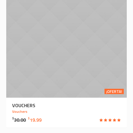
¡OFERTA!
VOUCHERS
Vouchers
ORIGINAL
CURRENT
$
30.00
$
19.99
PRICE
PRICE
WAS:
IS: